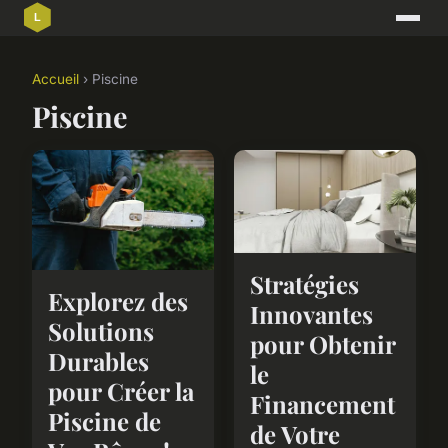
Accueil
› Piscine
Piscine
Stratégies
Explorez des
Innovantes
Solutions
pour Obtenir
Durables
le
pour Créer la
Financement
Piscine de
de Votre