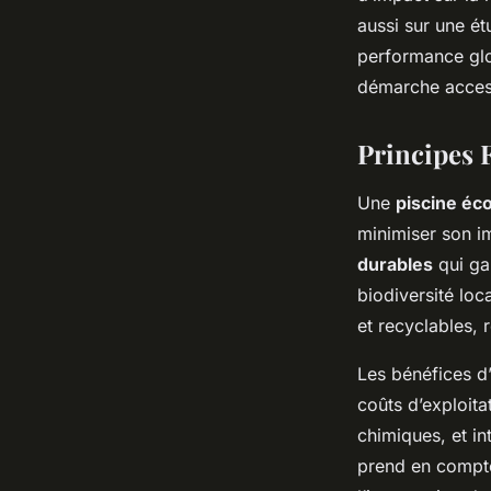
aussi sur une ét
performance glo
démarche access
Principes 
Une
piscine éc
minimiser son im
durables
qui gar
biodiversité loca
et recyclables, r
Les bénéfices d’
coûts d’exploita
chimiques, et i
prend en compte 