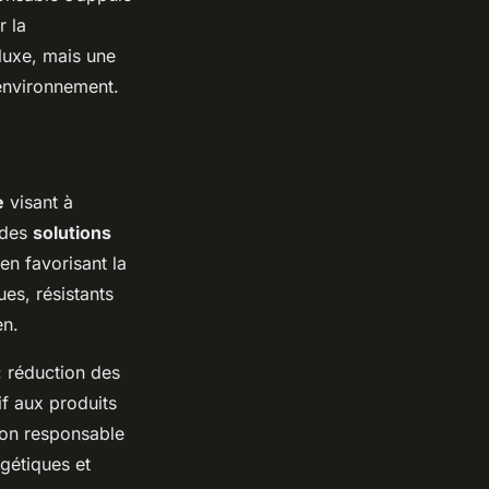
r la
luxe, mais une
environnement.
e
visant à
 des
solutions
en favorisant la
ues, résistants
en.
: réduction des
if aux produits
ion responsable
gétiques et