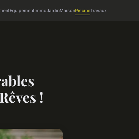
ment
Equipement
Immo
Jardin
Maison
Piscine
Travaux
rables
Rêves !