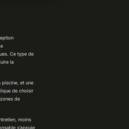
ception
la
ques. Ce type de
uire la
 piscine, et une
ique de choisir
e zones de
ntretien, moins
ponsable s’appuie