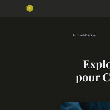
Accueil
›
Piscine
Explo
pour C