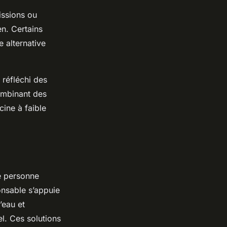
issions ou
ien. Certains
 alternative
réfléchi des
combinant des
ine à faible
e personne
onsable s’appuie
’eau et
el. Ces solutions