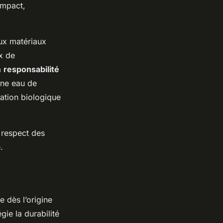
impact,
aux matériaux
ux de
a
responsabilité
une eau de
ration biologique
 respect des
.
e dès l’origine
gie la durabilité