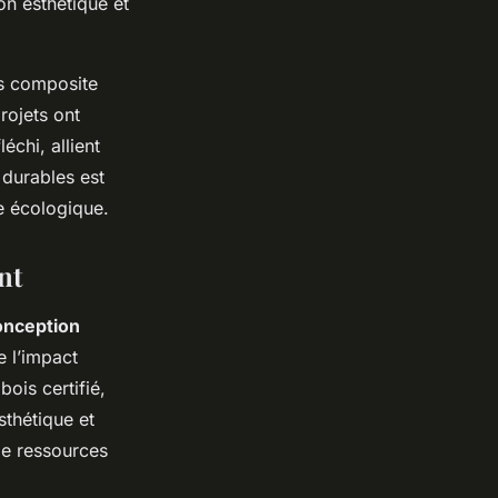
on esthétique et
ois composite
rojets ont
chi, allient
 durables est
e écologique.
nt
onception
e l’impact
ois certifié,
sthétique et
de ressources