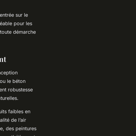
ntrée sur le
réable pour les
 toute démarche
nt
nception
ou le béton
rent robustesse
turelles.
its faibles en
ité de l’air
le, des peintures