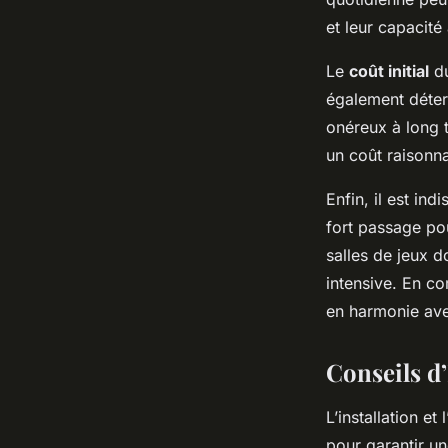
et leur capacité
Le
coût initial
du
également déter
onéreux à long t
un coût raisonna
Enfin, il est in
fort passage pou
salles de jeux d
intensive. En co
en harmonie ave
Conseils d’
L’installation et 
pour garantir un