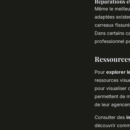
Réparations e
Même le meilleu
adaptées existen
carreaux fissur
Dans certains c
professionnel po
Ressources
Pour
explorer 
ressources visue
pour visualise
permettent de mi
de leur agencem
Consulter des
i
découvrir comme