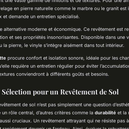
ent une vaste gamme de finitions et de textures. Pour une a
relage en pierre naturelle comme le marbre ou le granit est i
x et demande un entretien spécialisé.
e alternative moderne et économique. Ce revêtement est 
llation et ses propriétés insonorisantes. Disponible dans une v
u la pierre, le vinyle s’intègre aisément dans tout intérieur.
tte
procure confort et isolation sonore, idéale pour les ch
’elle requière un entretien régulier pour éviter l’accumulati
textures conviendront à différents goûts et besoins.
e Sélection pour un Revêtement de Sol
evêtement de sol n’est pas simplement une question d’esthé
 un rôle central, d’autres critères comme la
durabilité
et la 
aussi cruciaux. Un revêtement attrayant qui ne résiste pas à
t rapidement devenir un fardeau. Ainsi, évaluer la robustes