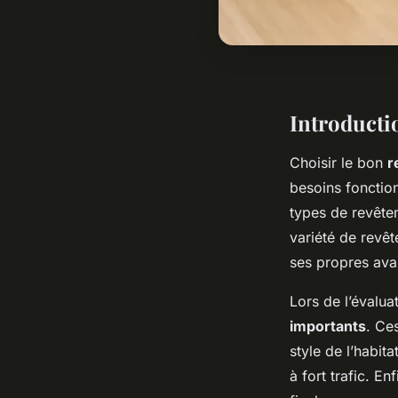
Introducti
Choisir le bon
r
besoins fonction
types de revête
variété de revêt
ses propres ava
Lors de l’évalua
importants
. Ce
style de l’habit
à fort trafic. En