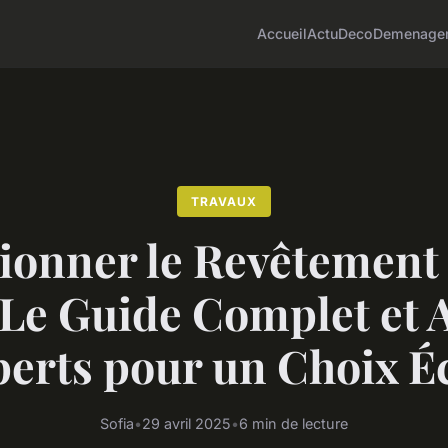
Accueil
Actu
Deco
Demenage
TRAVAUX
tionner le Revêtement 
: Le Guide Complet et 
perts pour un Choix Éc
Sofia
•
29 avril 2025
•
6 min de lecture