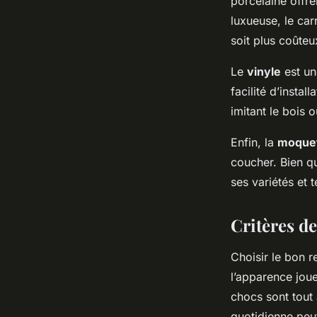
porcelaine offr
luxueuse, le car
soit plus coûteu
Le
vinyle
est un
facilité d’insta
imitant le bois o
Enfin, la
moque
coucher. Bien qu
ses variétés et 
Critères d
Choisir le bon r
l’apparence joue
chocs sont tout 
quotidienne peu