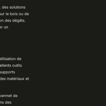
 des solutions
sur le bois ou de
on des dégâts.
er un
tilisation de
llents outils
 supports
 des matériaux et
a permet de
ans des