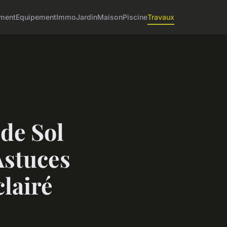
ment
Equipement
Immo
Jardin
Maison
Piscine
Travaux
de Sol
Astuces
lairé