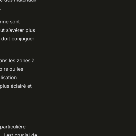
.
erme sont
t s’avérer plus
t doit conjuguer
ns les zones à
irs ou les
lisation
plus éclairé et
particulière
il est crucial de