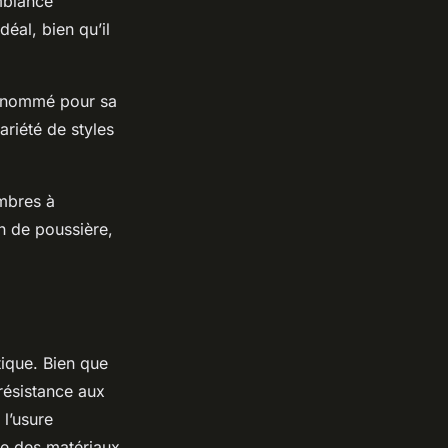
mbiance
déal, bien qu’il
renommé pour sa
ariété de styles
ambres à
on de poussière,
tique. Bien que
résistance aux
 l’usure
se des matériaux